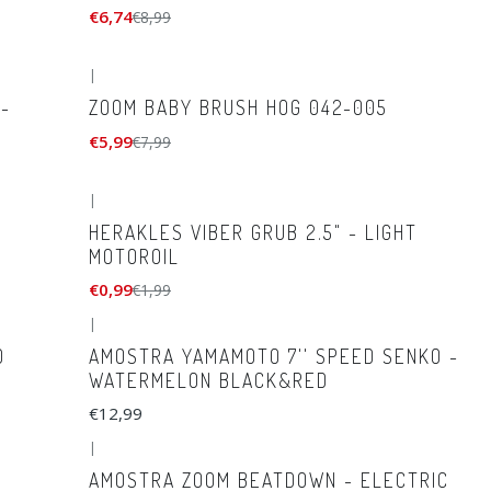
€6,74
€8,99
|
-25%
DESCONTO
-
ZOOM BABY BRUSH HOG 042-005
€5,99
€7,99
|
-50%
DESCONTO
HERAKLES VIBER GRUB 2.5" - LIGHT
MOTOROIL
€0,99
€1,99
|
D
AMOSTRA YAMAMOTO 7'' SPEED SENKO -
WATERMELON BLACK&RED
€12,99
|
AMOSTRA ZOOM BEATDOWN - ELECTRIC