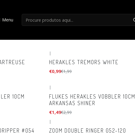
Início
LIQUIDAÇÃO
liquidação 25%
Menu
liquidação 25%
|
-50%
DESCONTO
ARTREUSE
HERAKLES TREMORS WHITE
€0,99
€1,99
|
-50%
DESCONTO
BLER 10CM
FLUKES HERAKLES VOBBLER 10C
ARKANSAS SHINER
€1,49
€2,99
|
-25%
DESCONTO
ORIPPER #054
ZOOM DOUBLE RINGER 052-120