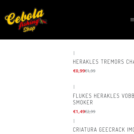
|
-50%
DESCONTO
HERAKLES TREMORS CH
€0,99
€1,99
|
-50%
DESCONTO
FLUKES HERAKLES VOB
SMOKER
€1,49
€2,99
|
-25%
DESCONTO
CRIATURA GEECRACK IM