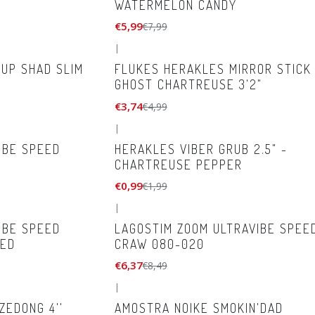
WATERMELON CANDY
€5,99
€7,99
|
-25%
DESCONTO
UP SHAD SLIM
FLUKES HERAKLES MIRROR STICK 
GHOST CHARTREUSE 3'2"
€3,74
€4,99
|
-50%
DESCONTO
IBE SPEED
HERAKLES VIBER GRUB 2.5" -
CHARTREUSE PEPPER
€0,99
€1,99
|
-25%
DESCONTO
IBE SPEED
LAGOSTIM ZOOM ULTRAVIBE SPEE
RED
CRAW 080-020
€6,37
€8,49
|
EDONG 4''
AMOSTRA NOIKE SMOKIN'DAD