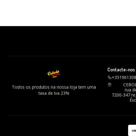
Contacte-nos
+35196130
CEBO
Todos os produtos na nossa loja tem uma
rua d
taxa de Iva 23%
7200-347 r
Évo