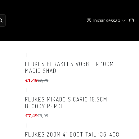
Iniciar sessão
|
-50%
DESCONTO
FLUKES HERAKLES VOBBLER 10CM
MAGIC SHAD
€1,49
€2,99
|
-25%
DESCONTO
M
FLUKES MIKADO SICARIO 10.5CM -
BLOODY PERCH
€7,49
€9,99
|
-25%
DESCONTO
FLUKES ZOOM 4" BOOT TAIL 136-408