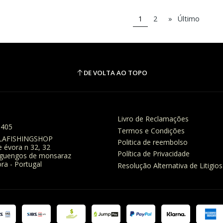
1
2
»
Último
DE VOLTA AO TOPO
Livro de Reclamações
8405
Termos e Condições
LAFISHINGSHOP
Politica de reembolso
e évora n 32, 32
Política de Privacidade
eguengos de monsaraz
ra - Portugal
Resolução Alternativa de Litigios