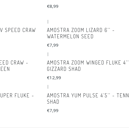
€8,99
|
UV SPEED CRAW
AMOSTRA ZOOM LIZARD 6'' -
WATERMELON SEED
€7,99
|
EED CRAW -
AMOSTRA ZOOM WINGED FLUKE 4''
REEN
GIZZARD SHAD
€12,99
|
UPER FLUKE -
AMOSTRA YUM PULSE 4'5'' - TEN
SHAD
€7,99