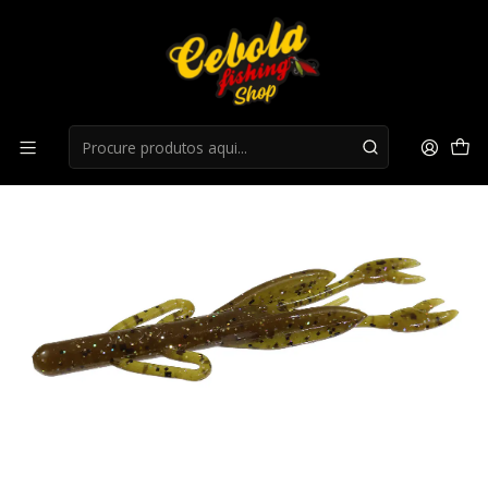
Início
LIQUIDAÇÃO
liquidação 25%
Amostra Zoom Baby Brush Hog - Green Pumpkin Magic