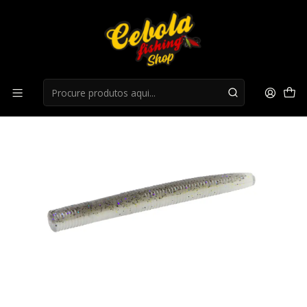
Início
LIQUIDAÇÃO
liquidação 25%
Amostra Zoom Beatdown - Electric Shad