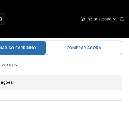
c Shad
Iniciar sessão
Vobbler 10cm Magic Shad
NAR AO CARRINHO
COMPRAR AGORA
avoritos
zações