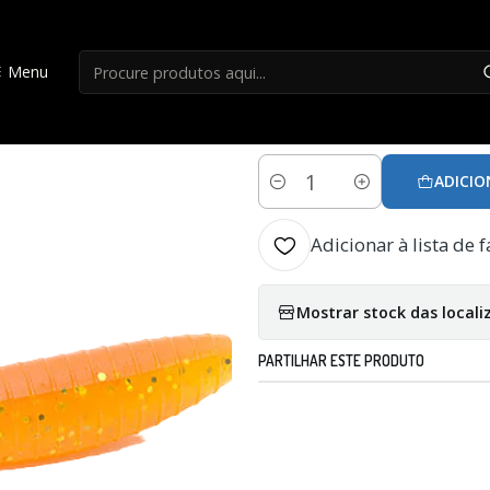
LIQUIDAÇÃO
liquidação 25%
Flukes Herakles Vobbler 10cm Magi
Menu
|
Flukes Herakles 
ADICIO
Quantidade
Adicionar à lista de f
Mostrar stock das locali
PARTILHAR ESTE PRODUTO