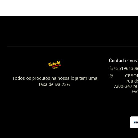
Contacte-nos
+35196130
CEBO
Todos os produtos na nossa loja tem uma
rua d
taxa de Iva 23%
7200-347 r
Évo