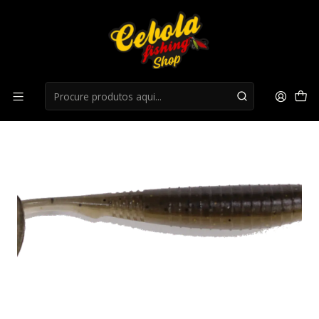
Início
LIQUIDAÇÃO
liquidação 25%
Flukes Herakles Vobbler 10cm Smoker