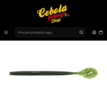
Início
LIQUIDAÇÃO
liquidação 25%
Amostra Yamamoto 7'' Speed Senko - Watermelon
Black&Red