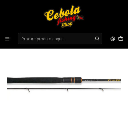
Início
LIQUIDAÇÃO
liquidação 25%
Cana Colmic Kiar Eclisse