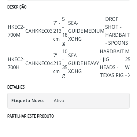
DESCRIÇÃO
5
DROP
M
7' -
SEA-
HKEC2-
-
SHOT -
12 
CAHKKEC03
213
GUIDE
MEDIUM
700M
18
HARDBAIT
W
cm
XOHG
g
- SPOONS
- X
10
HARDBAIT
MAX
7' -
SEA-
HKEC2-
-
- JIG
25 lb
CAHKKEC04
213
GUIDE
HEAVY
700H
35
HEADS -
WEP
cm
XOHG
g
TEXAS RIG
- XF
DETALHES
Etiqueta Novo:
Ativo
PARTILHAR ESTE PRODUTO