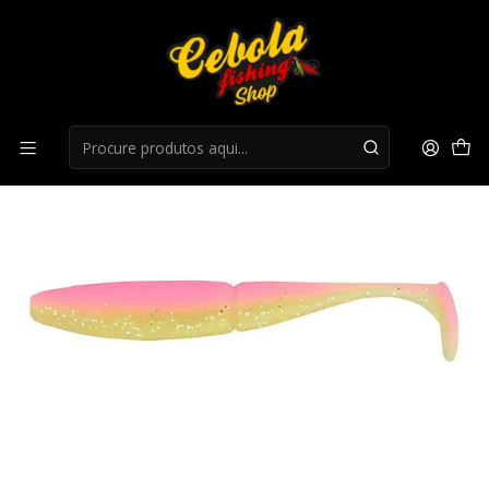
Início
LIQUIDAÇÃO
liquidação 25%
Flukes SAWAMURA ONE'UP SHAD SLIM 4" - Pink Chart