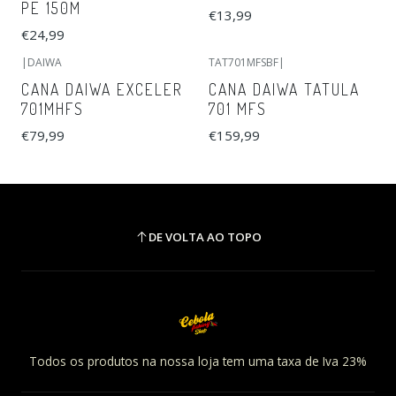
PE 150M
€13,99
€24,99
|
DAIWA
TAT701MFSBF
|
Esgotado
CANA DAIWA EXCELER
CANA DAIWA TATULA
701MHFS
701 MFS
€79,99
€159,99
DE VOLTA AO TOPO
Todos os produtos na nossa loja tem uma taxa de Iva 23%