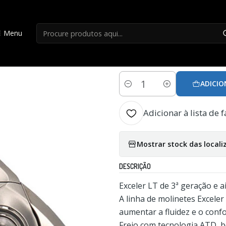
Início
Carretos Spinning
Carreto Daiwa Exceler 23 LT 2500 XH
Menu
|
Carreto Daiwa Ex
ADICIO
Quantidade
Adicionar à lista de f
Mostrar stock das locali
DESCRIÇÃO
Exceler LT de 3ª geração e 
A linha de molinetes Exceler
aumentar a fluidez e o confo
Freio com tecnologia ATD, 