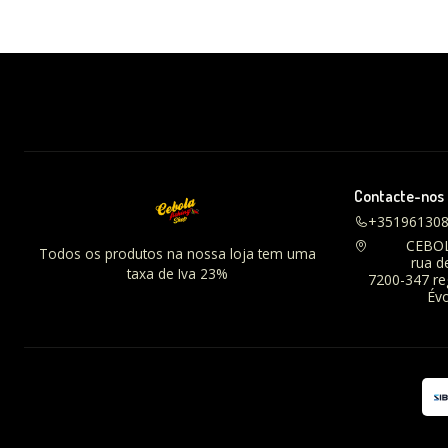
Contacte-nos
+35196130
CEBO
Todos os produtos na nossa loja tem uma
rua d
taxa de Iva 23%
7200-347 r
Évo