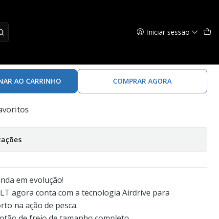
Iniciar sessão
celer 23 LT 2500 XH
NAR AO CARRINHO
COMPRAR AGORA
avoritos
zações
ainda em evolução!
 LT agora conta com a tecnologia Airdrive para
rto na ação de pesca.
botão de freio de tamanho completo