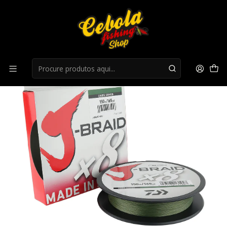
Início
DAIWA
Fio Daiwa J-Braid x8 Verde