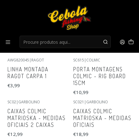
Início
Acessorios Carpa
Acessorios Carpa
FILTROS
AWG820045
|
RAGOT
SC615
|
COLMIC
LINHA MONTADA
PORTA MONTAGENS
RAGOT CARPA 1
COLMIC - RIG BOARD
15CM
€3,99
€10,99
SC02
|
GARBOLINO
SC021
|
GARBOLINO
CAIXAS COLMIC
CAIXAS COLMIC
MATRIOSKA - MEDIDAS
MATRIOSKA - MEDIDAS
OFICIAIS 2 CAIXAS
OFICIAIS
€12,99
€18,99