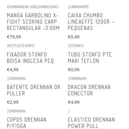
GOMNM6245-300
|
GARBOLINO
|
LINNEAEFFE
MANGA GARBOLINO X-
CAIXA CHUMBO
FIGHT SCORING CARP
LINEAEFFE 120GR -
RECTANGULAR -3.00M
PEQUENAS
€79,99
€3,49
307.P.0
|
STONFO
|
STONFO
FIXADOR STONFO
TUBO STONFO PTE
BOISA INGLESA PEQ.
MAXI TEFLON
€4,99
€0,99
|
DRENNAN
|
DRENNAN
BATENTE DRENNAN DR
DRACON DRENNAN
PULLER
CONECTOR
€2,99
€4,99
|
DRENNAN
|
COPOS DRENNAN
ELASTICO DRENNAN
P/FISGA
POWER PULL