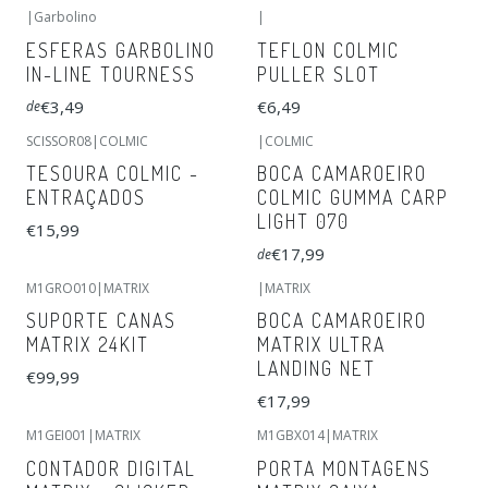
|
Garbolino
|
ESFERAS GARBOLINO
TEFLON COLMIC
IN-LINE TOURNESS
PULLER SLOT
€3,49
€6,49
de
SCISSOR08
|
COLMIC
|
COLMIC
TESOURA COLMIC -
BOCA CAMAROEIRO
ENTRAÇADOS
COLMIC GUMMA CARP
LIGHT 070
€15,99
€17,99
de
M1GRO010
|
MATRIX
|
MATRIX
SUPORTE CANAS
BOCA CAMAROEIRO
MATRIX 24KIT
MATRIX ULTRA
LANDING NET
€99,99
€17,99
M1GEI001
|
MATRIX
M1GBX014
|
MATRIX
CONTADOR DIGITAL
PORTA MONTAGENS