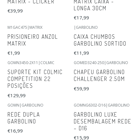
MATRIX - CLICKER
MATRIX CAIXA -
LONGA 30CM
€39,99
€17,99
M1GAC475
|
MATRIX
|
GARBOLINO
Não Disponível
PRISIONEIRO ANZOL
CAIXA CHUMBOS
MATRIX
GARBOLINO SORTIDO
€1,99
€11,99
GOMN3450-2X11
|
COLMIC
GOMED3240-250
|
GARBOLINO
SUPORTE KIT COLMIC
CHAPEU GARBOLINO
COMPETITION 22
CHALLENGER 2.50M
POSIÇÕES
€59,99
€129,99
GOMN
|
GARBOLINO
GOMNG6302-D16
|
GARBOLINO
Esgotado
REDE DUPLA
GARBOLINO LUXE
GARBOLINO
DESEMBALAGEM REDE
– D16
€16,99
€15,99