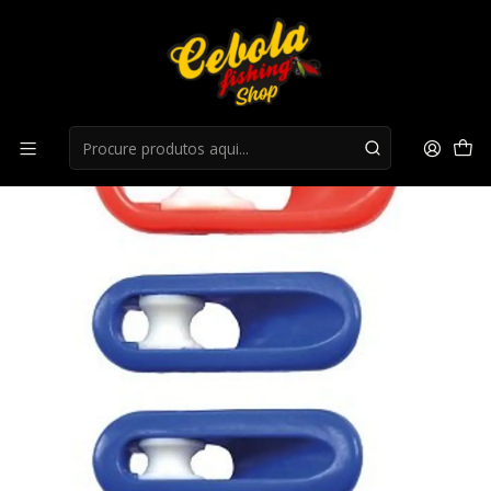
Início
Acessorios Carpa
Teflon Colmic puller slot