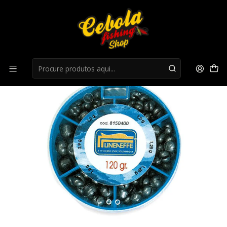
Início
Balas
Caixa Chumbo LineaEffe 120gr - Pequenas