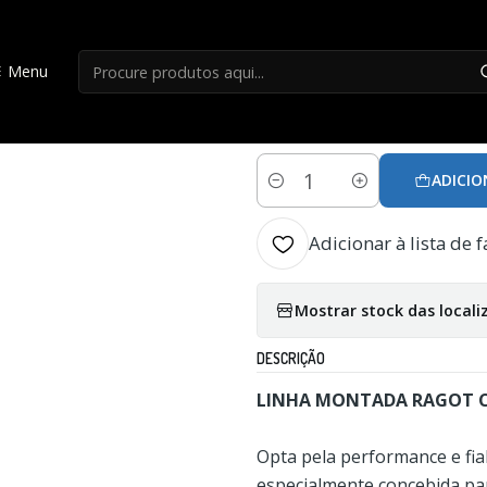
Início
Acessorios Carpa
LINHA MONTADA RAGOT CARPA 1
Menu
|
LINHA MONTADA 
ADICIO
Quantidade
Adicionar à lista de f
Mostrar stock das locali
DESCRIÇÃO
LINHA MONTADA RAGOT C
Opta pela performance e fia
especialmente concebida par