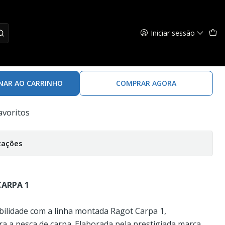
Iniciar sessão
RAGOT CARPA 1
NAR AO CARRINHO
COMPRAR AGORA
avoritos
zações
ARPA 1
bilidade com a linha montada Ragot Carpa 1,
a a pesca de carpa. Elaborada pela prestigiada marca