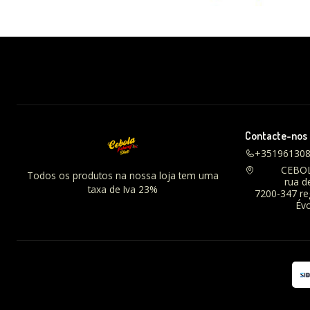
Contacte-nos
+35196130
CEBO
Todos os produtos na nossa loja tem uma
rua d
taxa de Iva 23%
7200-347 r
Évo