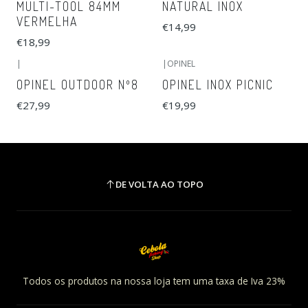
MULTI-TOOL 84MM
NATURAL INOX
VERMELHA
€14,99
€18,99
|
|
OPINEL
Esgotado
OPINEL OUTDOOR Nº8
OPINEL INOX PICNIC
€27,99
€19,99
DE VOLTA AO TOPO
Todos os produtos na nossa loja tem uma taxa de Iva 23%