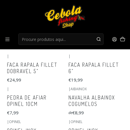
Início
Cutelaria
Cutelaria
FILTROS
|
|
FACA RAPALA FILLET
FACA RAPALA FILLET
DOBRAVEL 5"
6"
€24,99
€19,99
|
|
AIBAINOX
PEDRA DE AFIAR
NAVALHA ALBAINOX
OPINEL 10CM
COGUMELOS
€7,99
€8,99
de
|
OPINEL
|
OPINEL