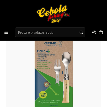
Início
Cutelaria
Opinel Inox Picnic