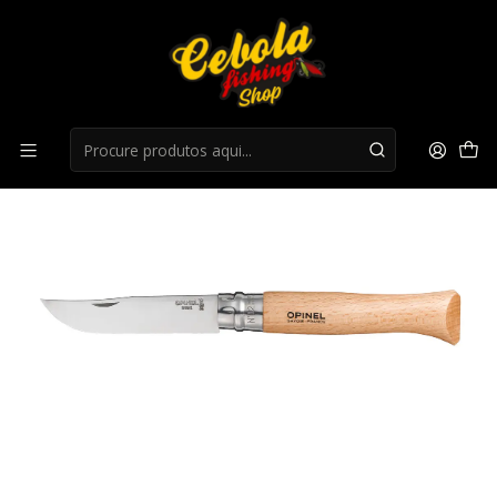
Início
Cutelaria
Opinel Inox