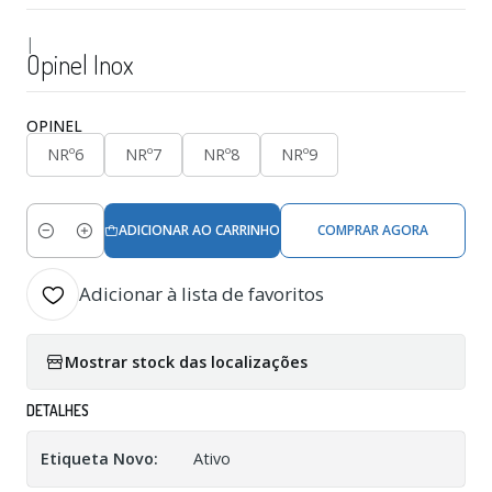
|
Opinel Inox
OPINEL
NRº6
NRº7
NRº8
NRº9
ADICIONAR AO CARRINHO
COMPRAR AGORA
Quantidade
Adicionar à lista de favoritos
Mostrar stock das localizações
DETALHES
Etiqueta Novo:
Ativo