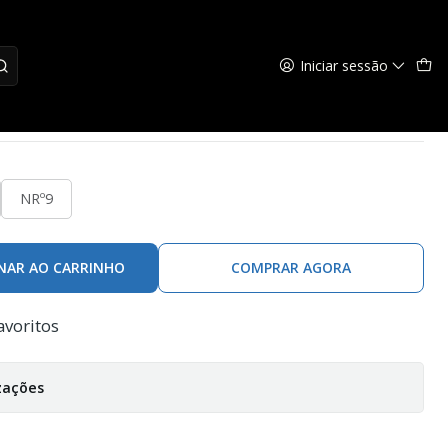
Iniciar sessão
NRº9
NAR AO CARRINHO
COMPRAR AGORA
avoritos
zações