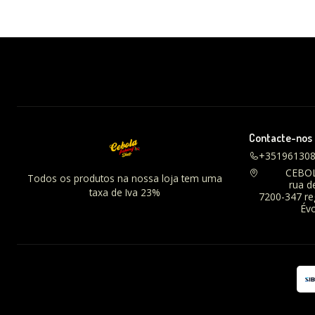
Contacte-nos
+35196130
CEBO
Todos os produtos na nossa loja tem uma
rua d
taxa de Iva 23%
7200-347 r
Évo