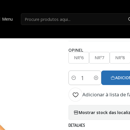
Início
Cutelaria
Opinel Carbono
Menu
|
Opinel Carbono
OPINEL
NRº6
NRº7
NRº8
ADICIO
Quantidade
Adicionar à lista de f
Mostrar stock das locali
DETALHES