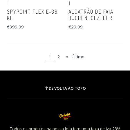
|
|
SPYPOINT FLEX E-36
ALCATRÃO DE FAIA
KIT
BUCHENHOLZTEER
€399,99
€29,99
1
2
»
Último
DE VOLTA AO TOPO
Todos os produtos na nossa loja tem uma taxa de Iva 23%