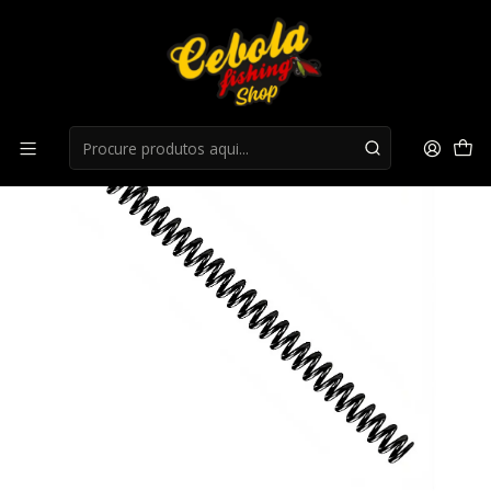
Início
Caça
Mola Gamo 40E 07160