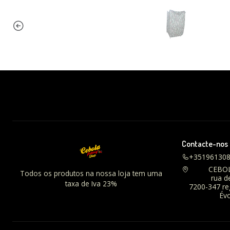
Contacte-nos
+35196130
CEBO
Todos os produtos na nossa loja tem uma
rua d
taxa de Iva 23%
7200-347 r
Évo