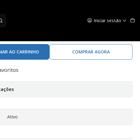
Iniciar sessão
telescópico com travão
NAR AO CARRINHO
COMPRAR AGORA
avoritos
zações
Ativo