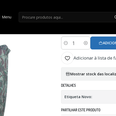
Início
Caça
Aguardo 3 partes telescópico com travão
Menu
|
Aguardo 3 partes 
ADICIO
Quantidade
Adicionar à lista de f
Mostrar stock das locali
DETALHES
Etiqueta Novo:
PARTILHAR ESTE PRODUTO