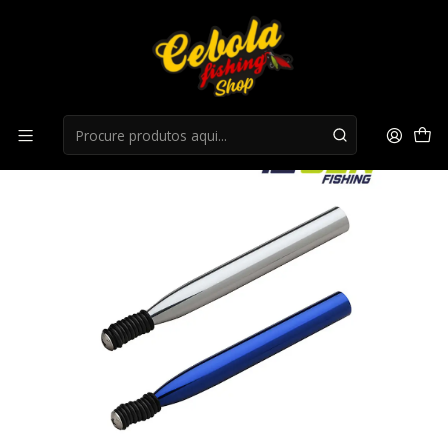
Início
Acessorios anzois
Wacky Tool 1ST GEN Azul 10Pcs 6MM