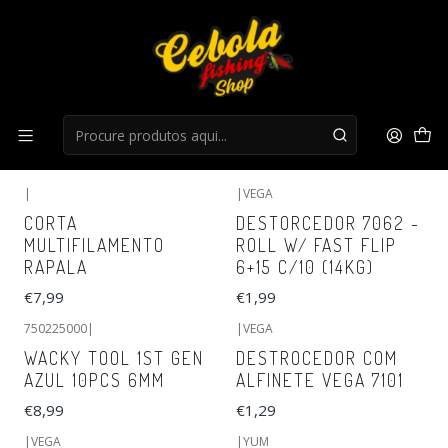
Início
Acessorios anzois
Acessorios anzois
FILTROS
|
|
VEGA
CORTA
DESTORCEDOR 7062 -
MULTIFILAMENTO
ROLL W/ FAST FLIP
RAPALA
6+15 C/10 (14KG)
€7,99
€1,99
750225000
|
|
VEGA
Esgotado
WACKY TOOL 1ST GEN
DESTROCEDOR COM
AZUL 10PCS 6MM
ALFINETE VEGA 7101
€8,99
€1,29
|
VEGA
|
YUM