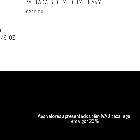
PATTADA 6'9" MEDIUM HEAVY
€220,00
D
5/8 OZ
Aos valores apresentados têm IVA à taxa legal
em vigor 23%