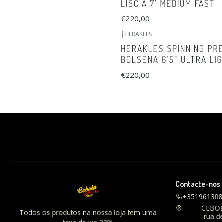
LISCIA 7' MEDIUM FAST
€220,00
|
HERAKLES
HERAKLES SPINNING PR
BOLSENA 6'5" ULTRA LI
€220,00
Contacte-nos
+35196130
CEBO
Todos os produtos na nossa loja tem uma
rua d