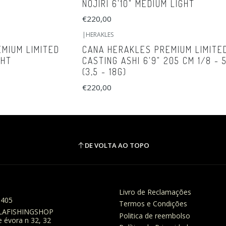
NOJIRI 6'10" MEDIUM LIGHT
€220,00
|
HERAKLES
EMIUM LIMITED
CANA HERAKLES PREMIUM LIMITE
GHT
CASTING ASHI 6'9" 205 CM 1/8 - 
(3,5 - 18G)
€220,00
DE VOLTA AO TOPO
Livro de Reclamações
8405
Termos e Condições
LAFISHINGSHOP
Politica de reembolso
e évora n 32, 32