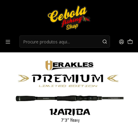
Início
Canas Casting
Herakles Premium Limited Casting Kariba 7'3" Heavy