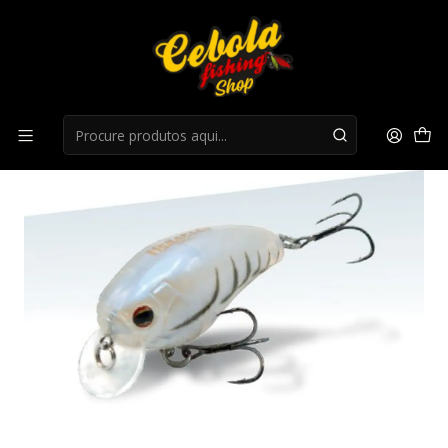
Início
Cranks
Crank Herakles Hypno-sr