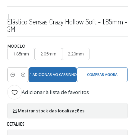
|
Elástico Sensas Crazy Hollow Soft - 1,85mm -
3M
MODELO
1.85mm
2.05mm
2.20mm
ADICIONAR AO CARRINHO
COMPRAR AGORA
Quantidade
Adicionar à lista de favoritos
Mostrar stock das localizações
DETALHES