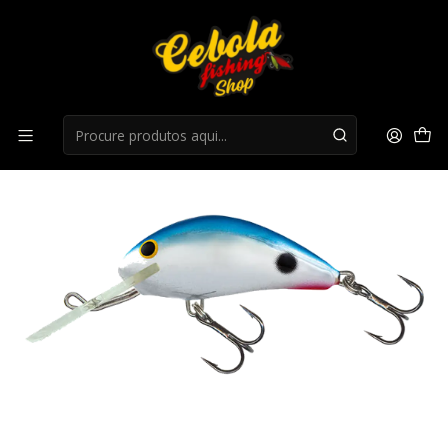
Início
Cranks
Crank Salmo Floating Hornet - Red Tail Shiner