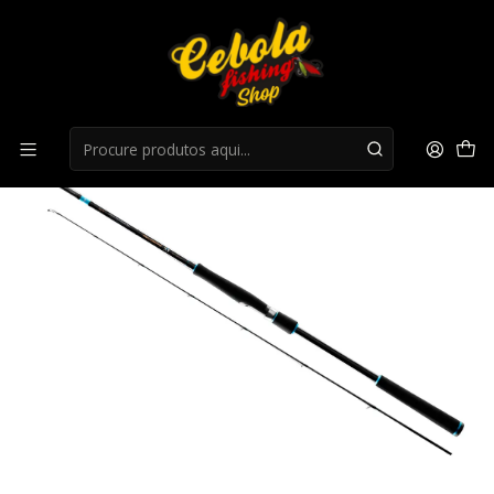
Início
Canas Spinning
Cana Favorite SW X1