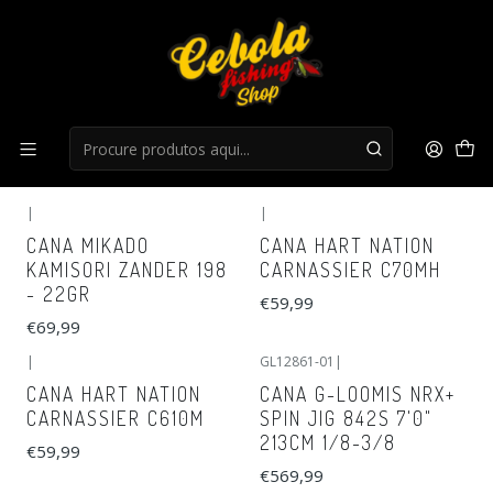
Início
Canas Spinning
Canas Spinning
FILTROS
|
|
CANA MIKADO
CANA HART NATION
KAMISORI ZANDER 198
CARNASSIER C70MH
- 22GR
€59,99
€69,99
|
GL12861-01
|
CANA HART NATION
CANA G-LOOMIS NRX+
CARNASSIER C610M
SPIN JIG 842S 7'0"
213CM 1/8-3/8
€59,99
€569,99