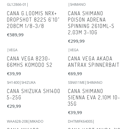
GL12866-01
|
|
SHIMANO
CANA G.LOOMIS NRX+
CANA SHIMANO
DROPSHOT 822S 6'10"
POISON ADRENA
208CM 1/8-3/8
SPINNING 2610ML-S
2,03M 3-10G
€589,99
€299,99
|
VEGA
|
VEGA
CANA VEGA 8230-
CANA VEGA AKADA
66MHS KOMODO S2
ANTRAX SPINNERBAIT
€39,99
€69,99
SH1400
|
SHIZUKA
SSN611ME
|
SHIMANO
Esgotado
CANA SHIZUKA SH1400
CANA SHIMANO
5-25G
SIENNA EVA 2,10M 10-
35G
€29,99
€39,99
WAA628-208
|
MIKADO
DHTMIFK6400S
|