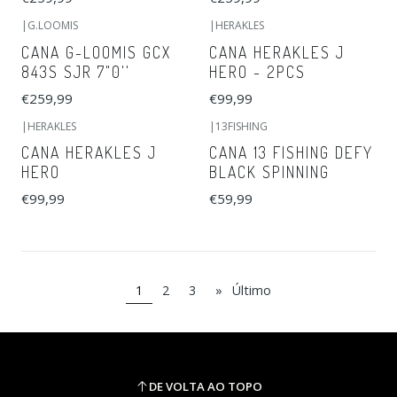
|
G.LOOMIS
|
HERAKLES
CANA G-LOOMIS GCX
CANA HERAKLES J
843S SJR 7"0''
HERO - 2PCS
€259,99
€99,99
|
HERAKLES
|
13FISHING
CANA HERAKLES J
CANA 13 FISHING DEFY
HERO
BLACK SPINNING
€99,99
€59,99
1
2
3
»
Último
DE VOLTA AO TOPO