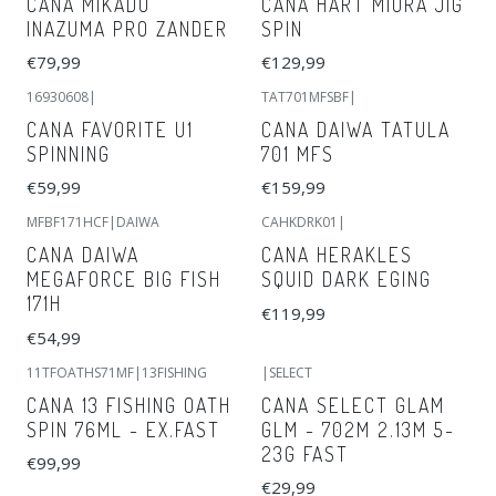
CANA MIKADO
CANA HART MIURA JIG
INAZUMA PRO ZANDER
SPIN
€79,99
€129,99
16930608
|
TAT701MFSBF
|
CANA FAVORITE U1
CANA DAIWA TATULA
SPINNING
701 MFS
€59,99
€159,99
MFBF171HCF
|
DAIWA
CAHKDRK01
|
CANA DAIWA
CANA HERAKLES
MEGAFORCE BIG FISH
SQUID DARK EGING
171H
€119,99
€54,99
11TFOATHS71MF
|
13FISHING
|
SELECT
CANA 13 FISHING OATH
CANA SELECT GLAM
SPIN 76ML - EX.FAST
GLM - 702M 2.13M 5-
23G FAST
€99,99
€29,99