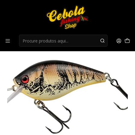
Início
Cranks
Crank Booyah Squarebill xcs - LUCENT SHAD