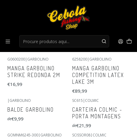
Início
Acessorios Inglesa
Acessorios Inglesa
FILTROS
G0600200
|
GARBOLINO
6258200
|
GARBOLIINO
MANGA GARBOLINO
MANGA GARBOLINO
STRIKE REDONDA 2M
COMPETITION LATEX
LAKE 3M
€16,99
€89,99
|
GARBOLINO
SC615
|
COLMIC
BALDE GARBOLINO
CARTEIRA COLMIC -
PORTA MONTAGENS
€9,99
de
€21,99
de
GOMNM6245-300
|
GARBOLINO
SCISSOR08
|
COLMIC