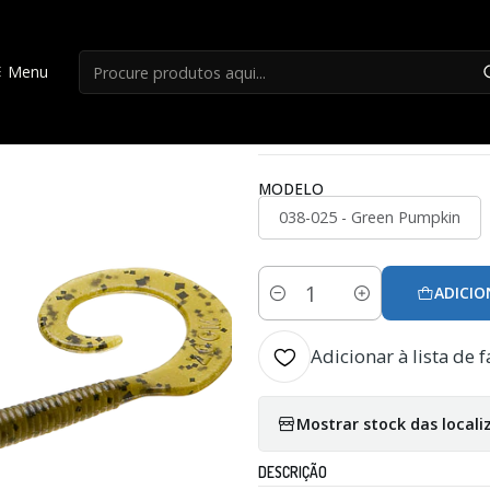
Início
Amostras
Zoom Shakey Tail
Menu
|
Zoom Shakey Tail
MODELO
038-025 - Green Pumpkin
ADICIO
Quantidade
Adicionar à lista de f
Mostrar stock das locali
DESCRIÇÃO