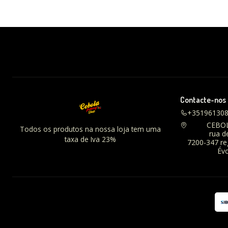
Contacte-nos
+35196130
CEBO
Todos os produtos na nossa loja tem uma
rua d
taxa de Iva 23%
7200-347 r
Évo