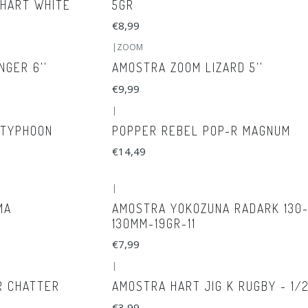
CHART WHITE
5GR
€8,99
|
ZOOM
NGER 6''
AMOSTRA ZOOM LIZARD 5''
€9,99
|
 TYPHOON
POPPER REBEL POP-R MAGNUM
€14,49
|
MA
AMOSTRA YOKOZUNA RADARK 130
130MM-19GR-11
€7,99
|
R CHATTER
AMOSTRA HART JIG K RUGBY - 1/
€3,99