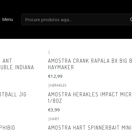
Início
Amostras
Menu
Amostras
|
E ANT
AMOSTRA CRANK RAPALA BX BIG B
OUBLE INDIANA
HAYMAKER
€12,99
|
HERAKLES
TBALL JIG
AMOSTRA HERAKLES IMPACT MICR
1/8OZ
€3,99
|
HART
PHIBIO
AMOSTRA HART SPINNERBAIT MIN