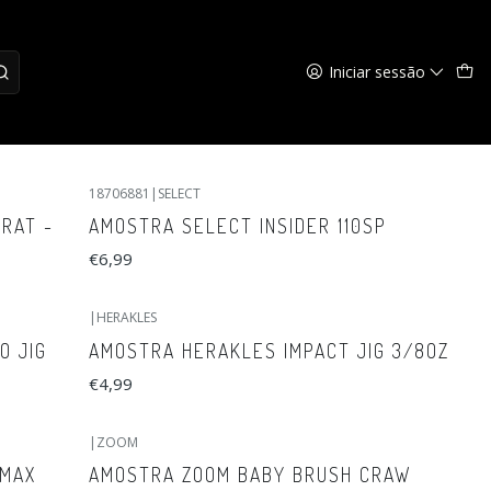
Iniciar sessão
18706881
|
SELECT
RAT -
AMOSTRA SELECT INSIDER 110SP
€6,99
|
HERAKLES
O JIG
AMOSTRA HERAKLES IMPACT JIG 3/8OZ
€4,99
|
ZOOM
IMAX
AMOSTRA ZOOM BABY BRUSH CRAW