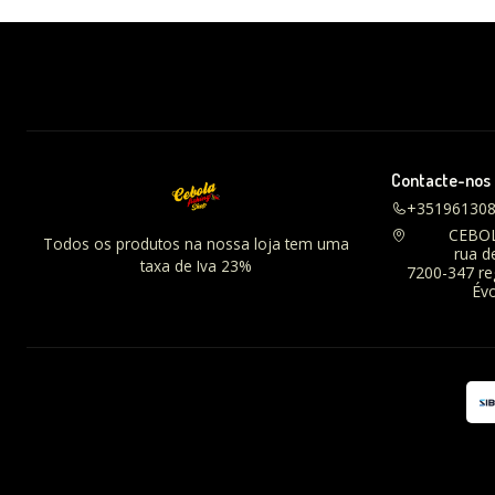
Contacte-nos
+35196130
CEBO
Todos os produtos na nossa loja tem uma
rua d
taxa de Iva 23%
7200-347 r
Évo