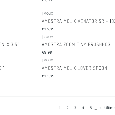
|
MOLIX
AMOSTRA MOLIX VENATOR SR - 1O
€15,99
|
ZOOM
N-X 3.5"
AMOSTRA ZOOM TINY BRUSHHOG
€8,99
|
MOLIX
''
AMOSTRA MOLIX LOVER SPOON
€13,99
...
1
2
3
4
5
»
Últim