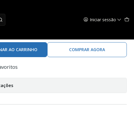
Iniciar sessão
 INDY STICK 5" - 10
NAR AO CARRINHO
COMPRAR AGORA
avoritos
zações