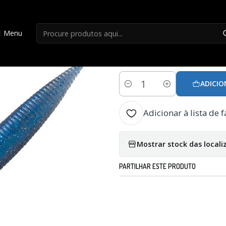
Início
Amostras
Senko VALLEYHILL INDY STICK 5" - 10
Menu
|
Senko VALLEYHILL
ADICIO
Quantidade
Adicionar à lista de f
Mostrar stock das locali
PARTILHAR ESTE PRODUTO