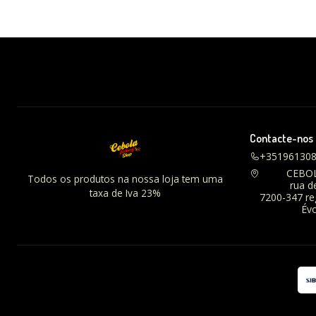
Contacte-nos
+35196130
CEBO
Todos os produtos na nossa loja tem uma
rua d
taxa de Iva 23%
7200-347 r
Évo