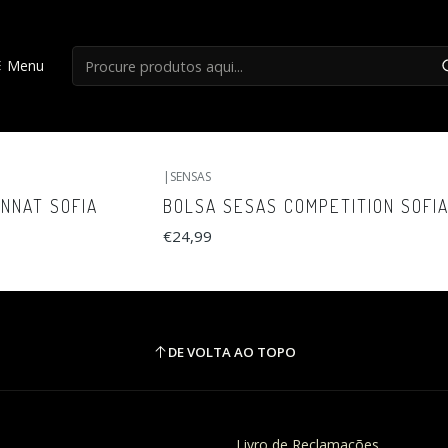
Início
Transporte Canas
Menu
Transporte Canas
|
SENSAS
NNAT SOFIA
BOLSA SESAS COMPETITION SOFI
€24,99
DE VOLTA AO TOPO
Livro de Reclamações