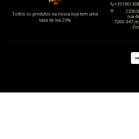
+35196130
CEBO
Todos os produtos na nossa loja tem uma
rua d
taxa de Iva 23%
7200-347 r
Évo