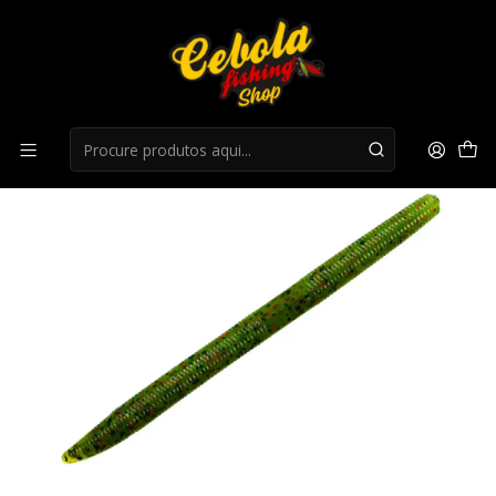
Início
Amostras
Senko Strike King Shim e Stick - Watermelon red/black