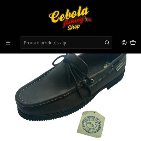
Início
promoção botas
Sapato Green Sauvage laser