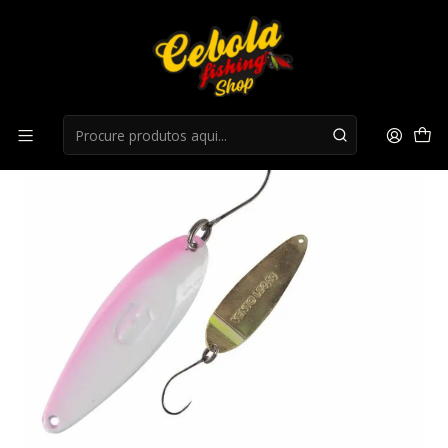
Início
Amostras
Spoons Herakles vento ld - 3,5gr