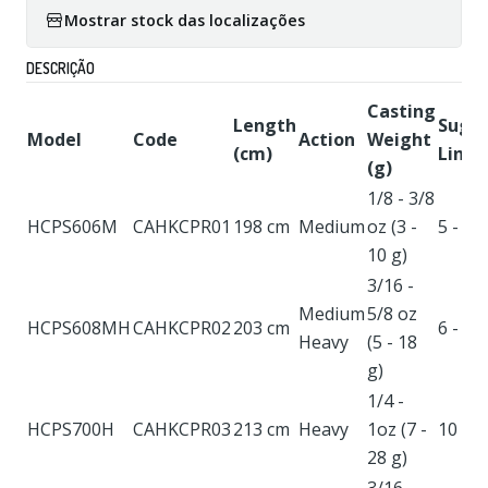
Mostrar stock das localizações
DESCRIÇÃO
Casting
Length
Sugg
Model
Code
Action
Weight
(cm)
Line (
(g)
1/8 - 3/8
HCPS606M
CAHKCPR01
198 cm
Medium
oz (3 -
5 - 12
10 g)
3/16 -
Medium
5/8 oz
HCPS608MH
CAHKCPR02
203 cm
6 - 16
Heavy
(5 - 18
g)
1/4 -
HCPS700H
CAHKCPR03
213 cm
Heavy
1oz (7 -
10 - 2
28 g)