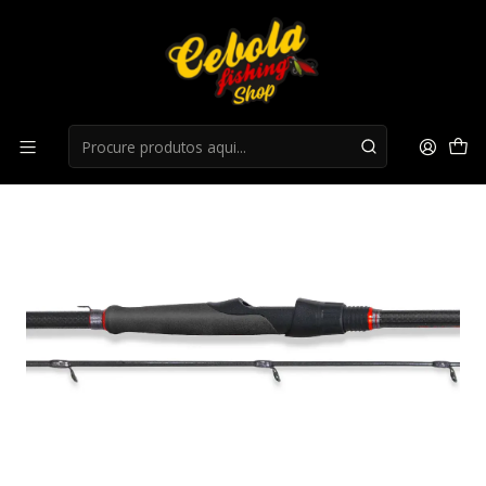
Início
Canas Spinning
Cana Herakles Calida Premium Spinning