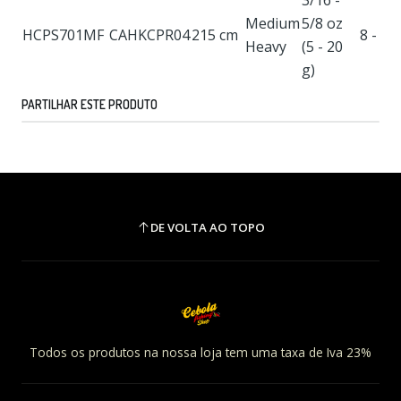
3/16 -
Medium
5/8 oz
HCPS701MF
CAHKCPR04
215 cm
8 - 20
Heavy
(5 - 20
g)
PARTILHAR ESTE PRODUTO
DE VOLTA AO TOPO
Todos os produtos na nossa loja tem uma taxa de Iva 23%