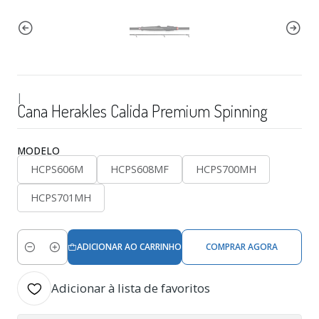
|
Cana Herakles Calida Premium Spinning
MODELO
HCPS606M
HCPS608MF
HCPS700MH
HCPS701MH
ADICIONAR AO CARRINHO
COMPRAR AGORA
Quantidade
Adicionar à lista de favoritos