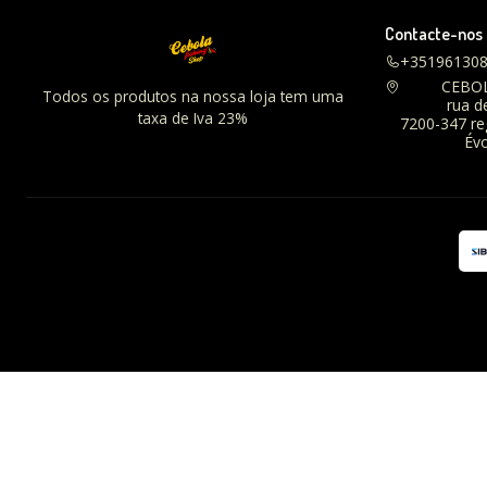
Contacte-nos
+35196130
CEBO
Todos os produtos na nossa loja tem uma
rua d
taxa de Iva 23%
7200-347 r
Évo