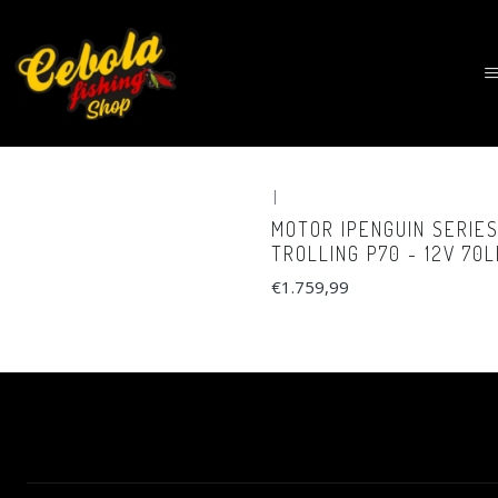
|
MOTOR IPENGUIN SERIES
TROLLING P70 - 12V 70L
€1.759,99