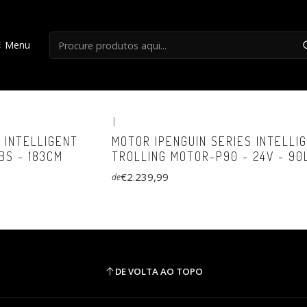
Início
HAIBO
Menu
HAIBO
|
 INTELLIGENT
MOTOR IPENGUIN SERIES INTELLI
BS - 183CM
TROLLING MOTOR-P90 - 24V - 90
€2.239,99
de
DE VOLTA AO TOPO