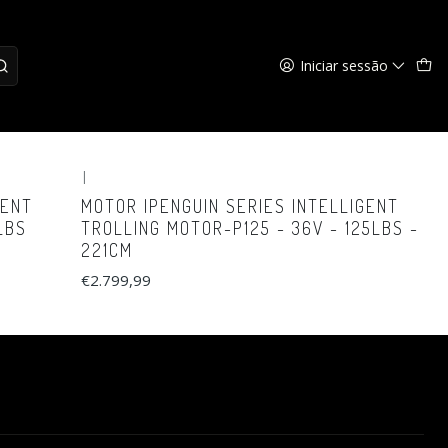
Iniciar sessão
|
GENT
MOTOR IPENGUIN SERIES INTELLIGENT
LBS
TROLLING MOTOR-P125 - 36V - 125LBS -
221CM
€2.799,99