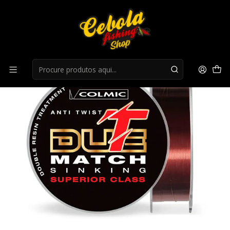
Início
Fios Inglesa
Fio Colmic T-Due Sinking Match 600MT