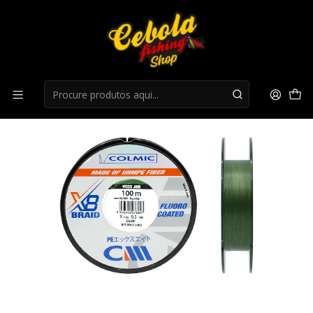
Início
Multifilamento
Fio Colmic Moss Jam 135mts + Tesoura (oferta)