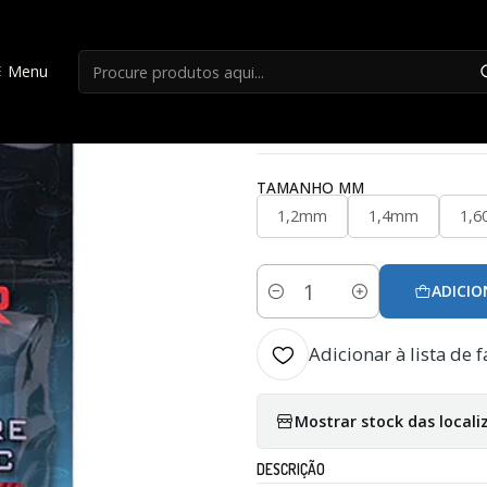
Início
Acessorios Carpa
Elastico Drennan Power Pull
Menu
|
Elastico Drennan 
TAMANHO MM
1,2mm
1,4mm
1,
ADICIO
Quantidade
Adicionar à lista de f
Mostrar stock das locali
DESCRIÇÃO