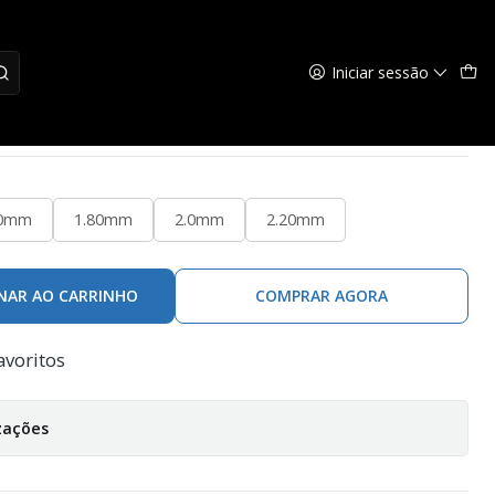
Iniciar sessão
Power Pull
60mm
1.80mm
2.0mm
2.20mm
NAR AO CARRINHO
COMPRAR AGORA
avoritos
zações