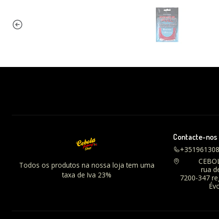
Contacte-nos
+35196130
CEBO
Todos os produtos na nossa loja tem uma
rua d
taxa de Iva 23%
7200-347 r
Évo