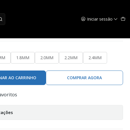
Iniciar sessão
Hybrid Solid 6MT
MM
1.8MM
2.0MM
2.2MM
2.4MM
NAR AO CARRINHO
COMPRAR AGORA
avoritos
zações