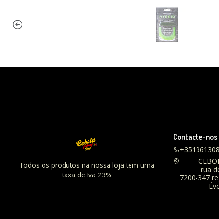
Contacte-nos
+35196130
CEBO
Todos os produtos na nossa loja tem uma
rua d
taxa de Iva 23%
7200-347 r
Évo