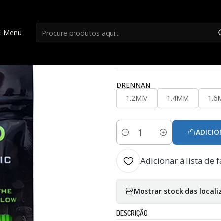
Início
Acessorios Carpa
Elástico Drennan Hybrid Solid 6MT
Menu
|
Elástico Drennan 
DRENNAN
1.2MM
1.4MM
1.6
ADICIO
Quantidade
Adicionar à lista de f
Mostrar stock das locali
DESCRIÇÃO