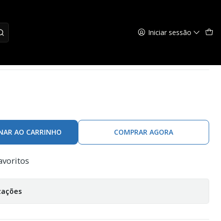
Iniciar sessão
11 Max-3
NAR AO CARRINHO
COMPRAR AGORA
avoritos
zações