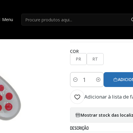
Início
Spoons
Colher Evia Dotty 11 Max-3
Menu
|
Colher Evia Dotty 
COR
PR
RT
ADICIO
Quantidade
Adicionar à lista de f
Mostrar stock das locali
DESCRIÇÃO