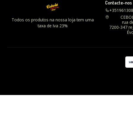
Contacte-nos
+35196130
CEBO
Todos os produtos na nossa loja tem uma
rua d
taxa de Iva 23%
7200-347 r
Évo