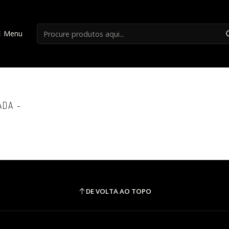
Início
Cebolafishinguide
Menu
Cebolafishinguide
ADA -
DE VOLTA AO TOPO