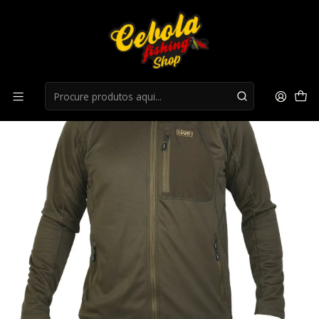
Início
Superior
Casaco Hart Moritz-Ps