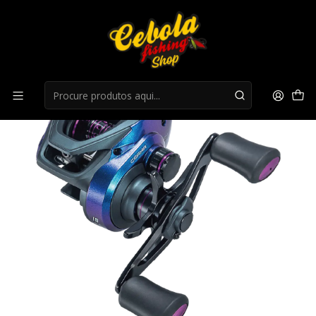
Início
Carretos Casting
Carreto MajorCraft Ceana Casting